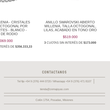
ENIA - CRISTALES
ANILLO SWAROVSKI ABIERTO
OCTOGONAL POR
MILLENIA, TALLA OCTOGONAL,
TES - BLANCO -
LILAS, ACABADO EN TONO ORO
 DE RODIO
$519.000
.069.000
3
CUOTAS SIN INTERÉS DE
$173.000
NTERÉS DE
$356.333,33
CONTACTANOS
Tel fijo +54 9 (376) 444 0720 / Whastapp +54 9 (376) 471 8107
tienda@zemajoyas.com
Colón 1754, Posadas, Misiones