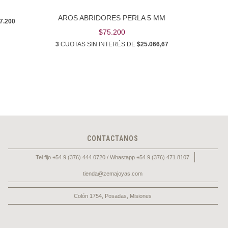
3
CUOT
AROS ABRIDORES PERLA 5 MM
7.200
$75.200
3
CUOTAS SIN INTERÉS DE
$25.066,67
CONTACTANOS
Tel fijo +54 9 (376) 444 0720 / Whastapp +54 9 (376) 471 8107
tienda@zemajoyas.com
Colón 1754, Posadas, Misiones