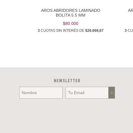
AROS ABRIDORES LAMINADO
A
S DE
BOLITA 5.5 MM
$80.000
3
CUOTAS SIN INTERÉS DE
$26.666,67
3
CU
NEWSLETTER